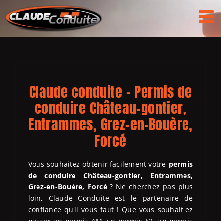
Passer
au
contenu
Claude conduite – Permis de
conduire Château-gontier,
Entrammes, Grez-en-Bouère,
Forcé
Vous souhaitez obtenir facilement votre
permis
de conduire
Château-gontier, Entrammes,
Grez-en-Bouère, Forcé
? Ne cherchez pas plus
loin, Claude Conduite est le partenaire de
confiance qu’il vous faut ! Que vous souhaitiez
passer un permis AM, un permis A2, un permis